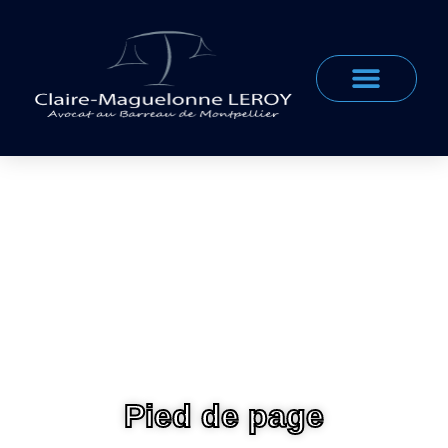
DOMAINES D’EXPERTISE
Pied de page