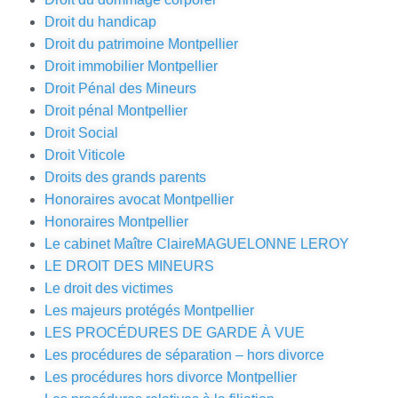
Droit du handicap
Droit du patrimoine Montpellier
Droit immobilier Montpellier
Droit Pénal des Mineurs
Droit pénal Montpellier
Droit Social
Droit Viticole
Droits des grands parents
Honoraires avocat Montpellier
Honoraires Montpellier
Le cabinet Maître ClaireMAGUELONNE LEROY
LE DROIT DES MINEURS
Le droit des victimes
Les majeurs protégés Montpellier
LES PROCÉDURES DE GARDE À VUE
Les procédures de séparation – hors divorce
Les procédures hors divorce Montpellier