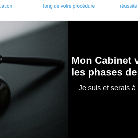
uation.
long de votre procédure
réussit
Mon Cabinet v
les phases de
Je suis et serais à