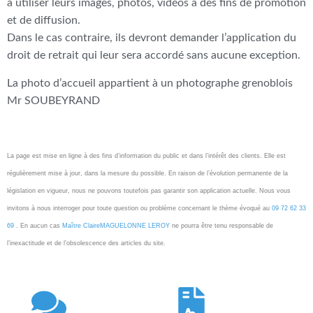
à utiliser leurs images, photos, vidéos à des fins de promotion
et de diffusion.
Dans le cas contraire, ils devront demander l’application du
droit de retrait qui leur sera accordé sans aucune exception.
La photo d’accueil appartient à un photographe grenoblois
Mr SOUBEYRAND
La page est mise en ligne à des fins d’information du public et dans l’intérêt des clients. Elle est
régulièrement mise à jour, dans la mesure du possible. En raison de l’évolution permanente de la
législation en vigueur, nous ne pouvons toutefois pas garantir son application actuelle. Nous vous
invitons à nous interroger pour toute question ou problème concernant le thème évoqué au
09 72 62 33
69
. En aucun cas
Maître ClaireMAGUELONNE LEROY
ne pourra être tenu responsable de
l’inexactitude et de l’obsolescence des articles du site.
xtremwebsite
Avocat Montpellier