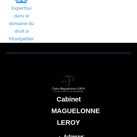
Expertise
dans le
domaine du
droit à
Montpellier
Cabinet
MAGUELONNE
LEROY
Adresse: