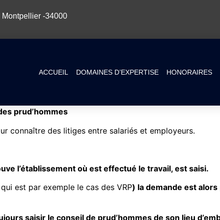
 Montpellier -34000
ACCUEIL
DOMAINES D’EXPERTISE
HONORAIRES
 des prud’hommes
ur connaître des litiges entre salariés et employeurs.
e l’établissement où est effectué le travail, est saisi.
ce qui est par exemple le cas des VRP
) la demande est alors
t toujours saisir le conseil de prud’hommes de son lieu d’em